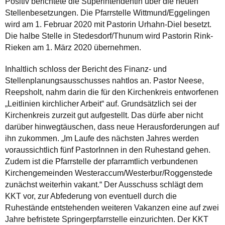
Positiv berichtete die Superintendentin über die neuen
Stellenbesetzungen. Die Pfarrstelle Wittmund/Eggelingen
wird am 1. Februar 2020 mit Pastorin Urhahn-Diel besetzt.
Die halbe Stelle in Stedesdorf/Thunum wird Pastorin Rink-
Rieken am 1. März 2020 übernehmen.
Inhaltlich schloss der Bericht des Finanz- und
Stellenplanungsausschusses nahtlos an. Pastor Neese,
Reepsholt, nahm darin die für den Kirchenkreis entworfenen
„Leitlinien kirchlicher Arbeit“ auf. Grundsätzlich sei der
Kirchenkreis zurzeit gut aufgestellt. Das dürfe aber nicht
darüber hinwegtäuschen, dass neue Herausforderungen auf
ihn zukommen. „Im Laufe des nächsten Jahres werden
voraussichtlich fünf PastorInnen in den Ruhestand gehen.
Zudem ist die Pfarrstelle der pfarramtlich verbundenen
Kirchengemeinden Westeraccum/Westerbur/Roggenstede
zunächst weiterhin vakant.“ Der Ausschuss schlägt dem
KKT vor, zur Abfederung von eventuell durch die
Ruhestände entstehenden weiteren Vakanzen eine auf zwei
Jahre befristete Springerpfarrstelle einzurichten. Der KKT