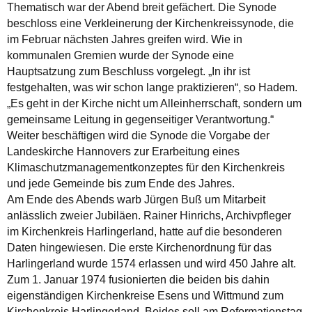
Thematisch war der Abend breit gefächert. Die Synode
beschloss eine Verkleinerung der Kirchenkreissynode, die
im Februar nächsten Jahres greifen wird. Wie in
kommunalen Gremien wurde der Synode eine
Hauptsatzung zum Beschluss vorgelegt. „In ihr ist
festgehalten, was wir schon lange praktizieren“, so Hadem.
„Es geht in der Kirche nicht um Alleinherrschaft, sondern um
gemeinsame Leitung in gegenseitiger Verantwortung.“
Weiter beschäftigen wird die Synode die Vorgabe der
Landeskirche Hannovers zur Erarbeitung eines
Klimaschutzmanagementkonzeptes für den Kirchenkreis
und jede Gemeinde bis zum Ende des Jahres.
Am Ende des Abends warb Jürgen Buß um Mitarbeit
anlässlich zweier Jubiläen. Rainer Hinrichs, Archivpfleger
im Kirchenkreis Harlingerland, hatte auf die besonderen
Daten hingewiesen. Die erste Kirchenordnung für das
Harlingerland wurde 1574 erlassen und wird 450 Jahre alt.
Zum 1. Januar 1974 fusionierten die beiden bis dahin
eigenständigen Kirchenkreise Esens und Wittmund zum
Kirchenkreis Harlingerland. Beides soll am Reformationstag,