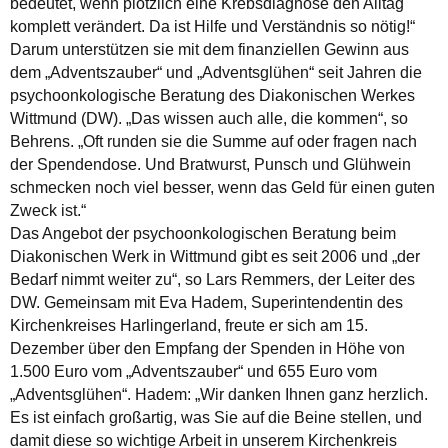
bedeutet, wenn plötzlich eine Krebsdiagnose den Alltag
komplett verändert. Da ist Hilfe und Verständnis so nötig!“
Darum unterstützen sie mit dem finanziellen Gewinn aus
dem „Adventszauber“ und „Adventsglühen“ seit Jahren die
psychoonkologische Beratung des Diakonischen Werkes
Wittmund (DW). „Das wissen auch alle, die kommen“, so
Behrens. „Oft runden sie die Summe auf oder fragen nach
der Spendendose. Und Bratwurst, Punsch und Glühwein
schmecken noch viel besser, wenn das Geld für einen guten
Zweck ist.“
Das Angebot der psychoonkologischen Beratung beim
Diakonischen Werk in Wittmund gibt es seit 2006 und „der
Bedarf nimmt weiter zu“, so Lars Remmers, der Leiter des
DW. Gemeinsam mit Eva Hadem, Superintendentin des
Kirchenkreises Harlingerland, freute er sich am 15.
Dezember über den Empfang der Spenden in Höhe von
1.500 Euro vom „Adventszauber“ und 655 Euro vom
„Adventsglühen“. Hadem: „Wir danken Ihnen ganz herzlich.
Es ist einfach großartig, was Sie auf die Beine stellen, und
damit diese so wichtige Arbeit in unserem Kirchenkreis