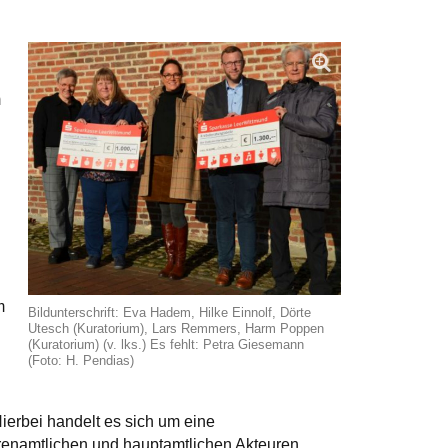
m
g
m
Bildunterschrift: Eva Hadem, Hilke Einnolf, Dörte
Utesch (Kuratorium), Lars Remmers, Harm Poppen
(Kuratorium) (v. lks.) Es fehlt: Petra Giesemann
(Foto: H. Pendias)
ierbei handelt es sich um eine
hrenamtlichen und hauptamtlichen Akteuren