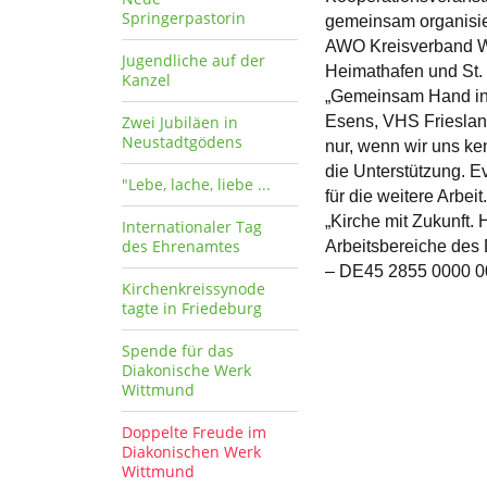
Springerpastorin
gemeinsam organisier
AWO Kreisverband Wit
Jugendliche auf der
Heimathafen und St. 
Kanzel
„Gemeinsam Hand in 
Zwei Jubiläen in
Esens, VHS Friesland
Neustadtgödens
nur, wenn wir uns ke
die Unterstützung. E
"Lebe, lache, liebe ...
für die weitere Arbeit
„Kirche mit Zukunft. 
Internationaler Tag
des Ehrenamtes
Arbeitsbereiche des 
– DE45 2855 0000 00
Kirchenkreissynode
tagte in Friedeburg
Spende für das
Diakonische Werk
Wittmund
Doppelte Freude im
Diakonischen Werk
Wittmund