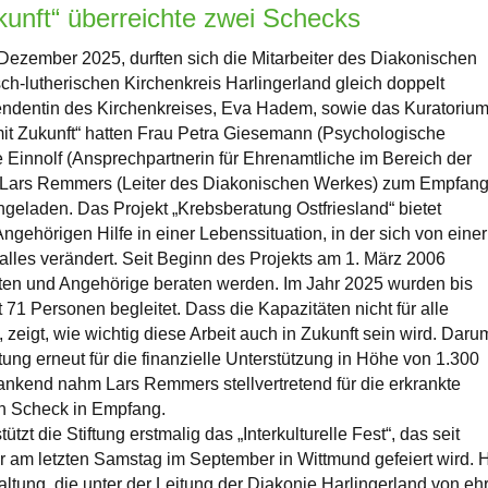
kunft“ überreichte zwei Schecks
ezember 2025, durften sich die Mitarbeiter des Diakonischen
h-lutherischen Kirchenkreis Harlingerland gleich doppelt
tendentin des Kirchenkreises, Eva Hadem, sowie das Kuratoriu
 mit Zukunft“ hatten Frau Petra Giesemann (Psychologische
e Einnolf (Ansprechpartnerin für Ehrenamtliche im Bereich der
nd Lars Remmers (Leiter des Diakonischen Werkes) zum Empfan
geladen. Das Projekt „Krebsberatung Ostfriesland“ bietet
ngehörigen Hilfe in einer Lebenssituation, in der sich von einer
lles verändert. Seit Beginn des Projekts am 1. März 2006
ten und Angehörige beraten werden. Im Jahr 2025 wurden bis
1 Personen begleitet. Dass die Kapazitäten nicht für alle
zeigt, wie wichtig diese Arbeit auch in Zukunft sein wird. Daru
ftung erneut für die finanzielle Unterstützung in Höhe von 1.300
nkend nahm Lars Remmers stellvertretend für die erkrankte
n Scheck in Empfang.
ützt die Stiftung erstmalig das „Interkulturelle Fest“, das seit
 am letzten Samstag im September in Wittmund gefeiert wird. H
ltung, die unter der Leitung der Diakonie Harlingerland von e