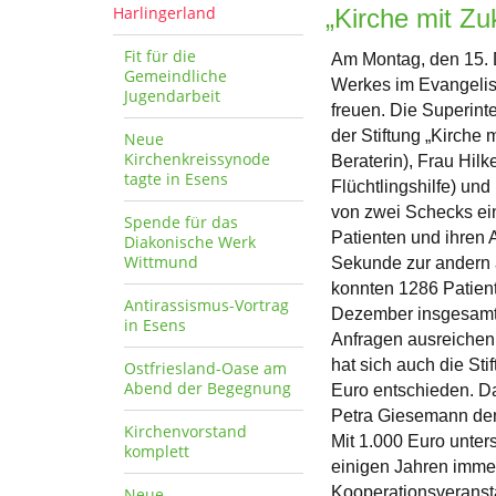
Harlingerland
„Kirche mit Zu
Fit für die
Am Montag, den 15. D
Gemeindliche
Werkes im Evangelisc
Jugendarbeit
freuen. Die Superin
der Stiftung „Kirche
Neue
Kirchenkreissynode
Beraterin), Frau Hilk
tagte in Esens
Flüchtlingshilfe) u
von zwei Schecks ein
Spende für das
Patienten und ihren A
Diakonische Werk
Wittmund
Sekunde zur andern a
konnten 1286 Patien
Antirassismus-Vortrag
Dezember insgesamt 7
in Esens
Anfragen ausreichen, 
hat sich auch die Sti
Ostfriesland-Oase am
Abend der Begegnung
Euro entschieden. Da
Petra Giesemann de
Kirchenvorstand
Mit 1.000 Euro unterst
komplett
einigen Jahren immer
Kooperationsveransta
Neue