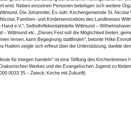
t wird. Neben einzelnen Personen beteiligen sich weitere Orga
tmund, Die Johanniter, Ev.-luth. Kirchengemeinde St. Nicolai
Nicolai, Familien- und Kinderservicebüro des Landkreises Wittm
Hand e.V.“, Selbsthilfekontaktstelle Wittmund – Wilhelmshave
 – Wittmund etc. „Dieses Fest soll die Möglichkeit bieten, ge
nnen lernen, kann Begegnung stattfinden“, betonte Hilke Einnol
va Hadem zeigte sich erfreut über die Unterstützung, dankte d
.
Heute für morgen handeln“ ist eine Stiftung des Kirchenkreises H
Diakonischen Werkes und der Evangelischen Jugend zu fördern.
00 0033 35 – Zweck: Kirche mit Zukunft)